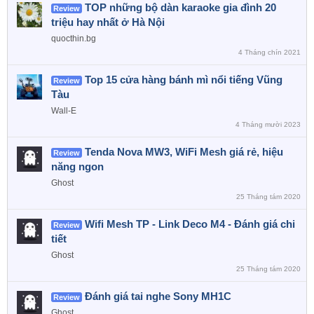
TOP những bộ dàn karaoke gia đình 20
Review
triệu hay nhất ở Hà Nội
quocthin.bg
4 Tháng chín 2021
Top 15 cửa hàng bánh mì nổi tiếng Vũng
Review
Tàu
Wall-E
4 Tháng mười 2023
Tenda Nova MW3, WiFi Mesh giá rẻ, hiệu
Review
năng ngon
Ghost
25 Tháng tám 2020
Wifi Mesh TP - Link Deco M4 - Đánh giá chi
Review
tiết
Ghost
25 Tháng tám 2020
Đánh giá tai nghe Sony MH1C
Review
Ghost