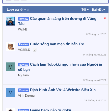
G
Lượt trả lời
Tôi
Bài viết
i
ả
D
Các quán ăn sáng trên đường đi Vũng
Review
m
á
Tàu
d
n
ầ
Wall-E
n
l
8 Tháng ba 2025
ê
Cuộc sống hạn mặn từ Bến Tre
n
Review
c
VCSELD
2
a
9 Tháng mười 2021
o
Cách làm Tobokki ngon hơn của Nguời iu
Review
M
cũ bạn
My Taro
9 Tháng mười 2021
Dịch Hình Ảnh Với 4 Website Siêu Xịn
Review
V
Vĩnh Dương
28 Tháng hai 2024
Game hack não Sudoku
Review