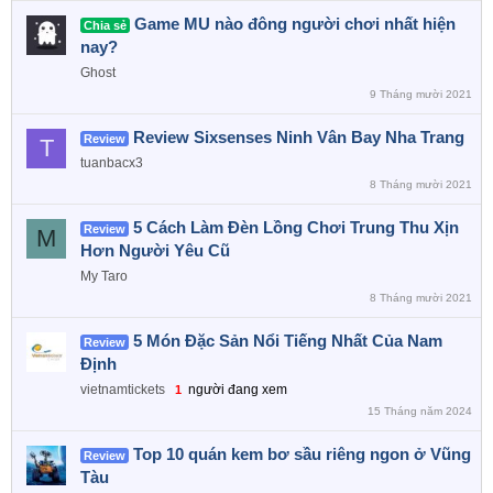
Game MU nào đông người chơi nhất hiện
Chia sẻ
nay?
Ghost
9 Tháng mười 2021
Review Sixsenses Ninh Vân Bay Nha Trang
Review
T
tuanbacx3
8 Tháng mười 2021
5 Cách Làm Đèn Lồng Chơi Trung Thu Xịn
Review
M
Hơn Người Yêu Cũ
My Taro
8 Tháng mười 2021
5 Món Đặc Sản Nổi Tiếng Nhất Của Nam
Review
Định
vietnamtickets
người đang xem
1
15 Tháng năm 2024
Top 10 quán kem bơ sầu riêng ngon ở Vũng
Review
Tàu