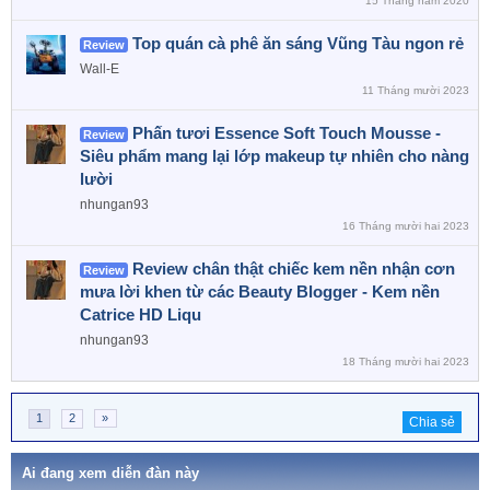
15 Tháng năm 2020
Top quán cà phê ăn sáng Vũng Tàu ngon rẻ
Review
Wall-E
11 Tháng mười 2023
Phấn tươi Essence Soft Touch Mousse -
Review
Siêu phẩm mang lại lớp makeup tự nhiên cho nàng
lười
nhungan93
16 Tháng mười hai 2023
Review chân thật chiếc kem nền nhận cơn
Review
mưa lời khen từ các Beauty Blogger - Kem nền
Catrice HD Liqu
nhungan93
18 Tháng mười hai 2023
1
2
»
Chia sẻ
Ai đang xem diễn đàn này