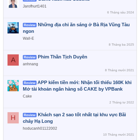
Jarofhurt1401
6 Tháng sáu 2024
Những địa chỉ ăn sáng ở Bà Rịa Vũng Tàu
Review
ngon
Wall-E
8 Tháng ba 2025
Phim Thần Tịch Duyên
Review
A
anhnang
8 Tháng mười 2021
APP kiếm tiền mới: Nhận tối thiểu 160K khi
Review
Mở tài khoản ngân hàng số CAKE by VPBank
Cake
2 Tháng tư 2022
Khách sạn 2 sao tốt nhất tại khu vực Bãi
Review
H
cháy Hạ Long
hoducanh01122002
10 Tháng mười 2021