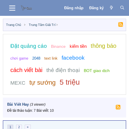
Đăng nhập
Đăng ký
Trang Chủ
Trung Tâm Giải Trí
thông báo
Đặt quảng cáo
kiếm tiền
Binance
facebook
chơi game
2048
text link
cách viết bài
thẻ điện thoại
BOT giao dịch
5 triệu
tự sướng
MEXC
Bài Viết Hay
(3 viewer)
Đề tài thảo luận
7
Bài viết
10
1
2
»