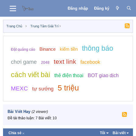
Đăng nhập
Đăng ký
Trang Chủ
Trung Tâm Giải Trí
thông báo
Binance
kiếm tiền
Đặt quảng cáo
text link
chơi game
facebook
2048
cách viết bài
thẻ điện thoại
BOT giao dịch
5 triệu
MEXC
tự sướng
Bài Viết Hay
(2 viewer)
Đề tài thảo luận
7
Bài viết
10
Chia sẻ
Tôi
Bài viết