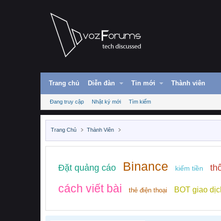
Trang chủ
Diễn đàn
Tin mới
Thành viên
Đang truy cập
Nhật ký mới
Tìm kiếm
Trang Chủ
Thành Viên
Binance
Đặt quảng cáo
th
kiếm tiền
cách viết bài
BOT giao dịc
thẻ điện thoại