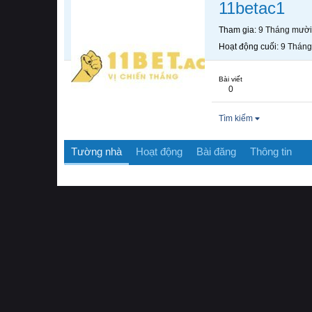
11betac1
Tham gia
9 Tháng mười
Hoạt động cuối
9 Tháng
Bài viết
0
Tìm kiếm
Tường nhà
Hoạt động
Bài đăng
Thông tin