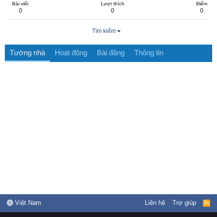
Bài viết
Lượt thích
Điểm
0
0
0
Tìm kiếm
Tường nhà
Hoạt động
Bài đăng
Thông tin
Việt Nam
Liên hệ
Trợ giúp
R
S
S