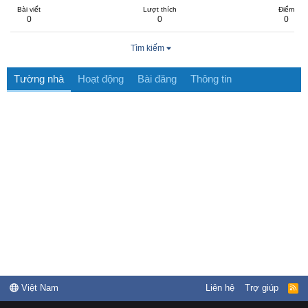
Bài viết
Lượt thích
Điểm
0
0
0
Tìm kiếm
Tường nhà
Hoạt động
Bài đăng
Thông tin
Việt Nam
Liên hệ
Trợ giúp
R
S
S