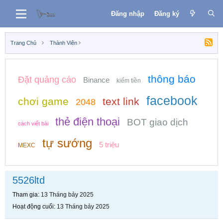
Đăng nhập
Đăng ký
Trang Chủ
Thành Viên
thông báo
Đặt quảng cáo
Binance
kiếm tiền
facebook
chơi game
text link
2048
thẻ điện thoại
BOT giao dịch
cách viết bài
tự sướng
5 triệu
MEXC
5526ltd
Tham gia
13 Tháng bảy 2025
Hoạt động cuối
13 Tháng bảy 2025