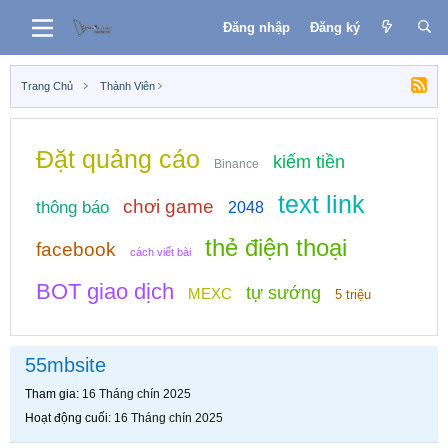
Đăng nhập
Đăng ký
Trang Chủ
Thành Viên
Đặt quảng cáo
kiếm tiền
Binance
text link
chơi game
thông báo
2048
thẻ điện thoại
facebook
cách viết bài
BOT giao dịch
tự sướng
MEXC
5 triệu
55mbsite
Tham gia
16 Tháng chín 2025
Hoạt động cuối
16 Tháng chín 2025