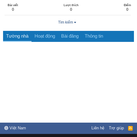
Bài viết
Lượt thích
Điểm
0
0
0
Tìm kiếm
Tường nhà
Hoạt động
Bài đăng
Thông tin
Việt Nam
Liên hệ
Trợ giúp
R
S
S