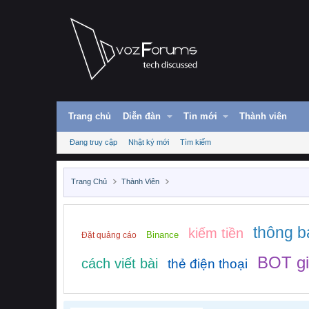
Trang chủ
Diễn đàn
Tin mới
Thành viên
Đang truy cập
Nhật ký mới
Tìm kiếm
Trang Chủ
Thành Viên
thông b
kiếm tiền
Binance
Đặt quảng cáo
BOT gi
cách viết bài
thẻ điện thoại