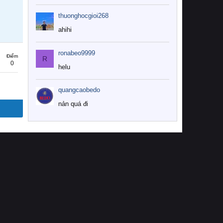
thuonghocgioi268
ahihi
ronabeo9999
Điểm
R
0
helu
quangcaobedo
nản quá đi