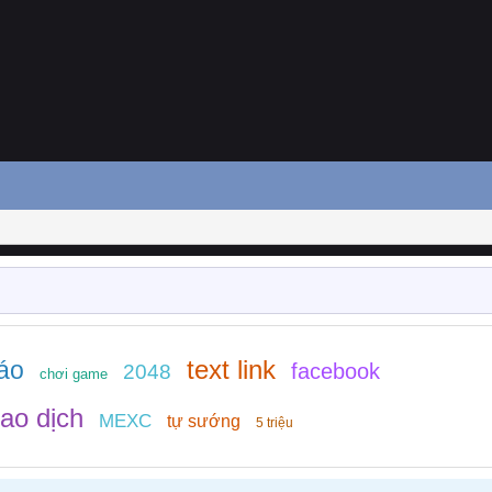
text link
áo
facebook
2048
chơi game
ao dịch
MEXC
tự sướng
5 triệu