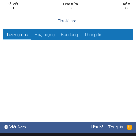
Bài viết
Lượt thích
Điểm
0
0
0
Tìm kiếm
Tường nhà
Hoạt động
Bài đăng
Thông tin
Việt Nam
Liên hệ
Trợ giúp
R
S
S