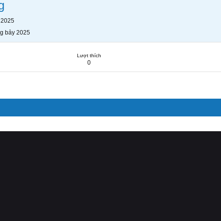
g
 2025
g bảy 2025
Lượt thích
0