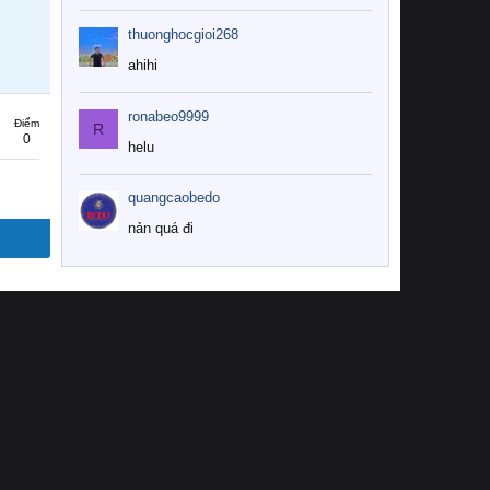
thuonghocgioi268
ahihi
ronabeo9999
Điểm
R
0
helu
quangcaobedo
nản quá đi