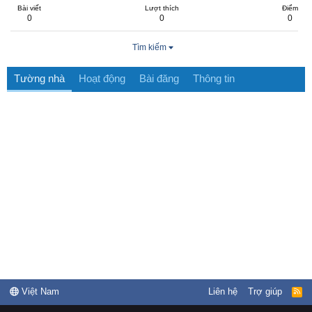
Bài viết
Lượt thích
Điểm
0
0
0
Tìm kiếm
Tường nhà
Hoạt động
Bài đăng
Thông tin
Việt Nam
Liên hệ
Trợ giúp
R
S
S