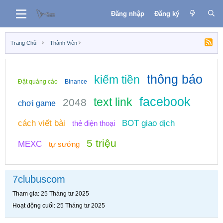
Đăng nhập
Đăng ký
Trang Chủ
Thành Viên
thông báo
kiếm tiền
Đặt quảng cáo
Binance
facebook
text link
2048
chơi game
cách viết bài
BOT giao dịch
thẻ điện thoại
5 triệu
MEXC
tự sướng
7clubuscom
Tham gia
25 Tháng tư 2025
Hoạt động cuối
25 Tháng tư 2025