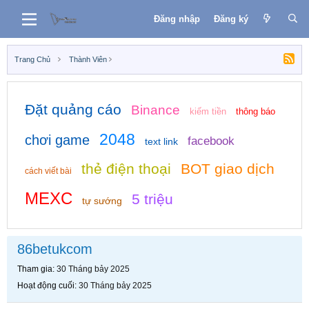
Đăng nhập
Đăng ký
Trang Chủ
Thành Viên
Đặt quảng cáo
Binance
kiếm tiền
thông báo
2048
chơi game
facebook
text link
thẻ điện thoại
BOT giao dịch
cách viết bài
MEXC
5 triệu
tự sướng
86betukcom
Tham gia
30 Tháng bảy 2025
Hoạt động cuối
30 Tháng bảy 2025