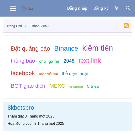
Đăng nhập
Đăng ký
Trang Chủ
Thành Viên
kiếm tiền
Binance
Đặt quảng cáo
text link
thông báo
2048
chơi game
facebook
thẻ điện thoại
cách viết bài
BOT giao dịch
MEXC
5 triệu
tự sướng
8kbetspro
Tham gia
8 Tháng một 2025
Hoạt động cuối
8 Tháng một 2025