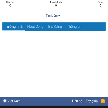
Bài viết
Lượt thích
Điểm
0
0
0
Tìm kiếm
Tường nhà
Hoạt động
Bài đăng
Thông tin
Việt Nam
Liên hệ
Trợ giúp
R
S
S