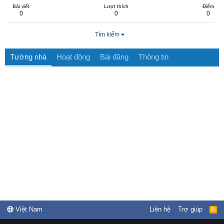
Bài viết
Lượt thích
Điểm
0
0
0
Tìm kiếm
Tường nhà
Hoạt động
Bài đăng
Thông tin
Việt Nam
Liên hệ
Trợ giúp
R
S
S