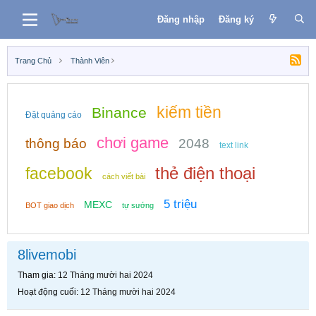
Đăng nhập
Đăng ký
Trang Chủ
Thành Viên
kiếm tiền
Binance
Đặt quảng cáo
chơi game
thông báo
2048
text link
thẻ điện thoại
facebook
cách viết bài
5 triệu
MEXC
BOT giao dịch
tự sướng
8livemobi
Tham gia
12 Tháng mười hai 2024
Hoạt động cuối
12 Tháng mười hai 2024