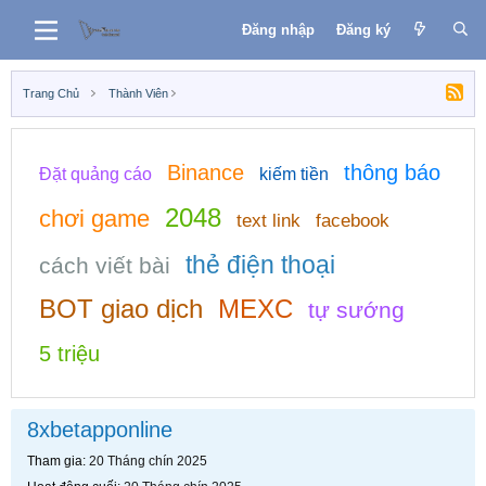
Đăng nhập
Đăng ký
Trang Chủ
Thành Viên
Binance
thông báo
Đặt quảng cáo
kiếm tiền
2048
chơi game
text link
facebook
thẻ điện thoại
cách viết bài
BOT giao dịch
MEXC
tự sướng
5 triệu
8xbetapponline
Tham gia
20 Tháng chín 2025