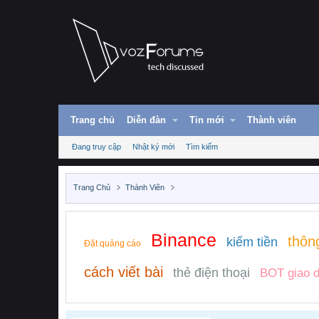
Trang chủ
Diễn đàn
Tin mới
Thành viên
Đang truy cập
Nhật ký mới
Tìm kiếm
Trang Chủ
Thành Viên
Binance
thôn
kiếm tiền
Đặt quảng cáo
cách viết bài
thẻ điện thoại
BOT giao d