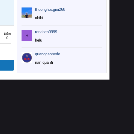
thuonghocgioi268
ahihi
ronabeo9999
Điểm
R
0
helu
quangcaobedo
nản quá đi