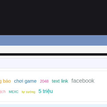
facebook
g báo
chơi game
text link
2048
5 triệu
ịch
MEXC
tự sướng