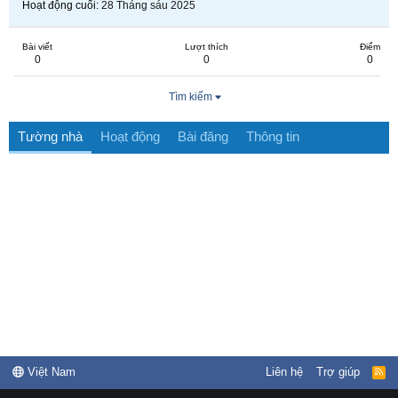
Hoạt động cuối
28 Tháng sáu 2025
Bài viết
Lượt thích
Điểm
0
0
0
Tìm kiếm
Tường nhà
Hoạt động
Bài đăng
Thông tin
Việt Nam
Liên hệ
Trợ giúp
R
S
S