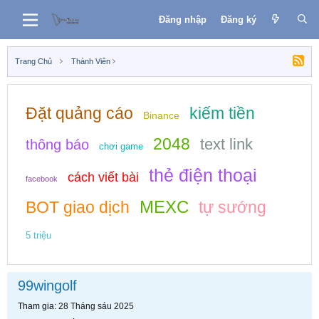
Đăng nhập
Đăng ký
Trang Chủ
Thành Viên
Đặt quảng cáo
kiếm tiền
Binance
2048
text link
thông báo
chơi game
thẻ điện thoại
cách viết bài
facebook
MEXC
BOT giao dịch
tự sướng
5 triệu
99wingolf
Tham gia
28 Tháng sáu 2025