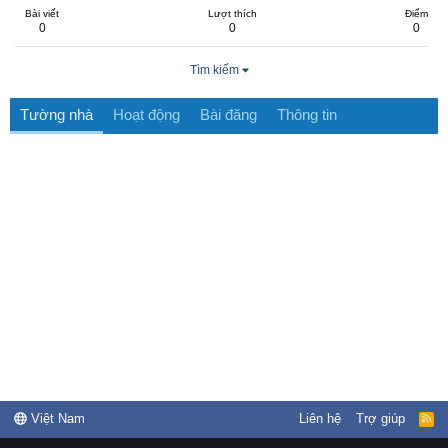
Bài viết
Lượt thích
Điểm
0
0
0
Tìm kiếm
Tường nhà
Hoạt động
Bài đăng
Thông tin
Việt Nam
Liên hệ
Trợ giúp
R
S
S