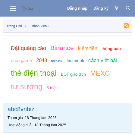
Đăng nhập
Đăng ký
Trang Chủ
Thành Viên
Binance
Đặt quảng cáo
kiếm tiền
thông báo
2048
cách viết bài
chơi game
facebook
text link
thẻ điện thoại
MEXC
BOT giao dịch
tự sướng
5 triệu
abc8vnbiz
Tham gia
18 Tháng tám 2025
Hoạt động cuối
18 Tháng tám 2025