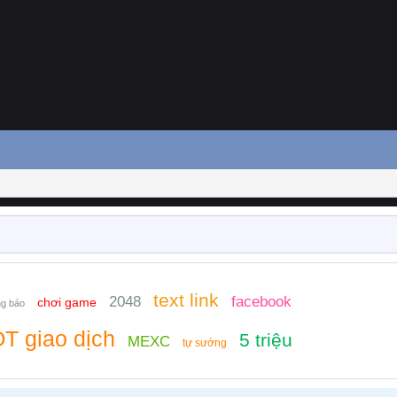
text link
2048
facebook
chơi game
ng báo
T giao dịch
5 triệu
MEXC
tự sướng