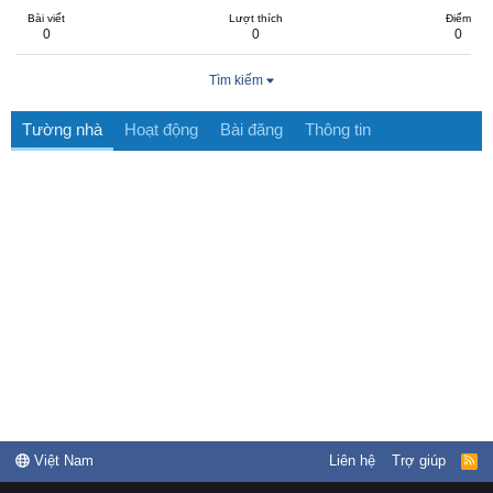
Bài viết
Lượt thích
Điểm
0
0
0
Tìm kiếm
Tường nhà
Hoạt động
Bài đăng
Thông tin
Việt Nam
Liên hệ
Trợ giúp
R
S
S