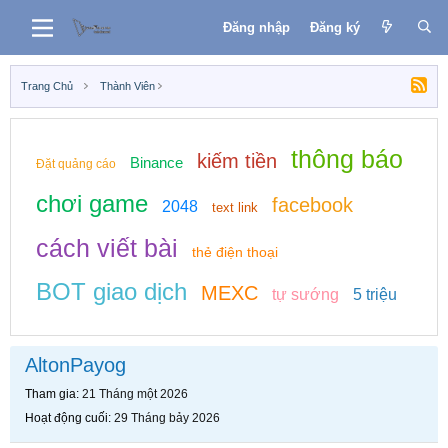
Đăng nhập
Đăng ký
Trang Chủ
Thành Viên
thông báo
kiếm tiền
Binance
Đặt quảng cáo
chơi game
facebook
2048
text link
cách viết bài
thẻ điện thoại
BOT giao dịch
MEXC
tự sướng
5 triệu
AltonPayog
Tham gia
21 Tháng một 2026
Hoạt động cuối
29 Tháng bảy 2026