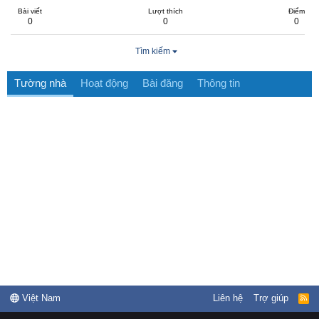
Bài viết
Lượt thích
Điểm
0
0
0
Tìm kiếm
Tường nhà
Hoạt động
Bài đăng
Thông tin
Việt Nam
Liên hệ
Trợ giúp
R
S
S