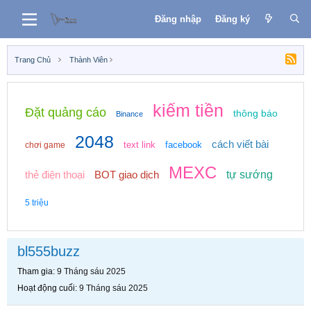
Đăng nhập
Đăng ký
Trang Chủ
Thành Viên
kiếm tiền
Đặt quảng cáo
thông báo
Binance
2048
cách viết bài
text link
facebook
chơi game
MEXC
thẻ điện thoại
BOT giao dịch
tự sướng
5 triệu
bl555buzz
Tham gia
9 Tháng sáu 2025
Hoạt động cuối
9 Tháng sáu 2025