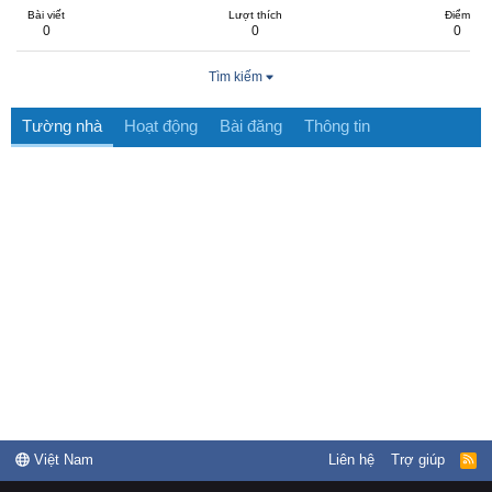
Bài viết
Lượt thích
Điểm
0
0
0
Tìm kiếm
Tường nhà
Hoạt động
Bài đăng
Thông tin
Việt Nam
Liên hệ
Trợ giúp
R
S
S