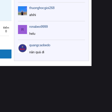
thuonghocgioi268
ahihi
ronabeo9999
Điểm
R
0
helu
quangcaobedo
nản quá đi