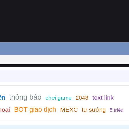
thông báo
ền
text link
chơi game
2048
BOT giao dịch
hoại
MEXC
tự sướng
5 triệu