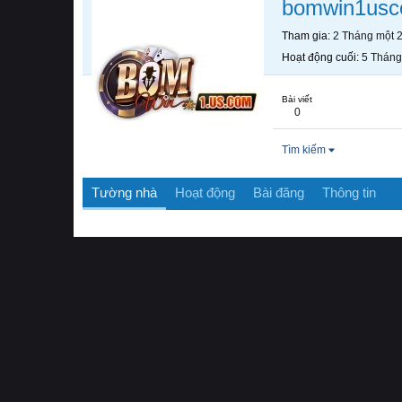
bomwin1us
Tham gia
2 Tháng một 
Hoạt động cuối
5 Tháng
Bài viết
0
Tìm kiếm
Tường nhà
Hoạt động
Bài đăng
Thông tin