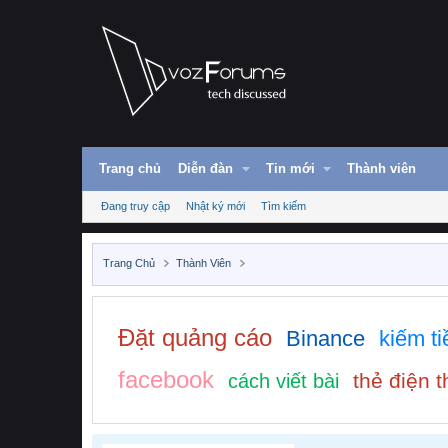
Trang chủ
Diễn đàn
Tin mới
Thành viên
Đang truy cập
Nhật ký mới
Tìm kiếm
Trang Chủ
Thành Viên
Đặt quảng cáo
Binance
kiếm ti
facebook
thẻ điện t
cách viết bài