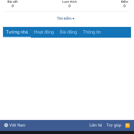
Bài viết
Lượt thích
Điểm
0
0
0
Tìm kiếm
Tường nhà
Hoạt động
Bài đăng
Thông tin
Việt Nam
Liên hệ
Trợ giúp
R
S
S