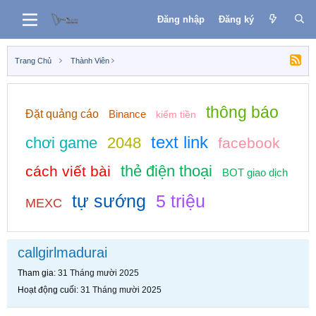
Đăng nhập
Đăng ký
Trang Chủ
Thành Viên
thông báo
Đặt quảng cáo
Binance
kiếm tiền
text link
chơi game
2048
facebook
thẻ điện thoại
cách viết bài
BOT giao dịch
tự sướng
5 triệu
MEXC
callgirlmadurai
Tham gia
31 Tháng mười 2025
Hoạt động cuối
31 Tháng mười 2025