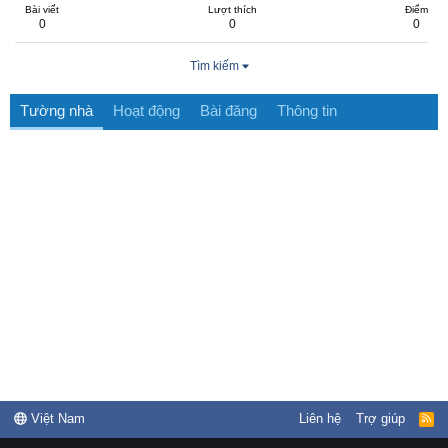
Bài viết
Lượt thích
Điểm
0
0
0
Tìm kiếm
Tường nhà
Hoạt động
Bài đăng
Thông tin
Việt Nam
Liên hệ
Trợ giúp
R
S
S