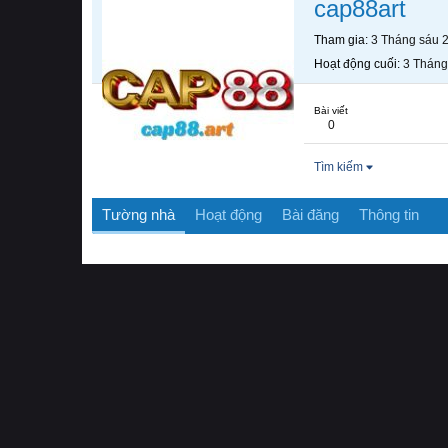
cap88art
Tham gia
3 Tháng sáu 
Hoạt động cuối
3 Tháng
Bài viết
0
Tìm kiếm
Tường nhà
Hoạt động
Bài đăng
Thông tin