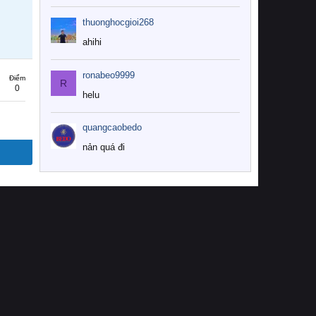
thuonghocgioi268
ahihi
ronabeo9999
Điểm
R
0
helu
quangcaobedo
nản quá đi