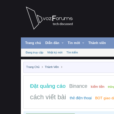
Trang chủ
Diễn đàn
Tin mới
Thành viên
Đang truy cập
Nhật ký mới
Tìm kiếm
Trang Chủ
Thành Viên
Đặt quảng cáo
Binance
kiếm tiền
thôn
cách viết bài
thẻ điện thoại
BOT giao d