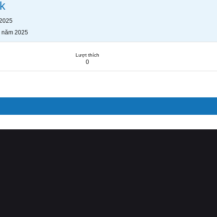
k
 2025
g năm 2025
Lượt thích
0