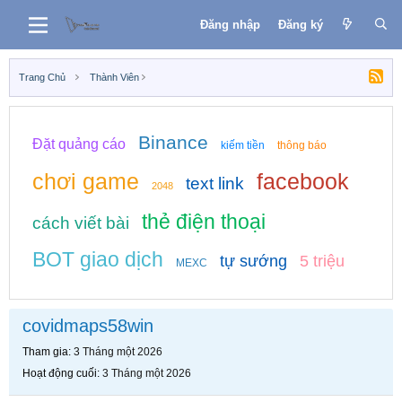
Đăng nhập
Đăng ký
Trang Chủ
Thành Viên
Binance
Đặt quảng cáo
kiếm tiền
thông báo
chơi game
facebook
text link
2048
thẻ điện thoại
cách viết bài
BOT giao dịch
tự sướng
5 triệu
MEXC
covidmaps58win
Tham gia
3 Tháng một 2026
Hoạt động cuối
3 Tháng một 2026