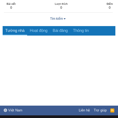
Bài viết
Lượt thích
Điểm
0
0
0
Tìm kiếm
Tường nhà
Hoạt động
Bài đăng
Thông tin
Việt Nam
Liên hệ
Trợ giúp
R
S
S