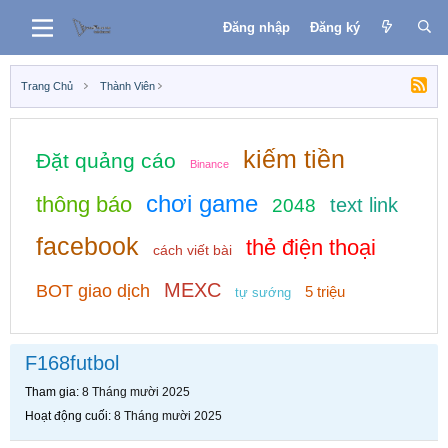
Đăng nhập
Đăng ký
Trang Chủ
Thành Viên
kiếm tiền
Đặt quảng cáo
Binance
chơi game
thông báo
text link
2048
facebook
thẻ điện thoại
cách viết bài
MEXC
BOT giao dịch
5 triệu
tự sướng
F168futbol
Tham gia
8 Tháng mười 2025
Hoạt động cuối
8 Tháng mười 2025