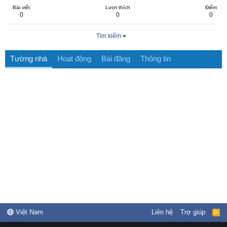
Bài viết
Lượt thích
Điểm
0
0
0
Tìm kiếm
Tường nhà
Hoạt động
Bài đăng
Thông tin
Việt Nam
Liên hệ
Trợ giúp
R
S
S