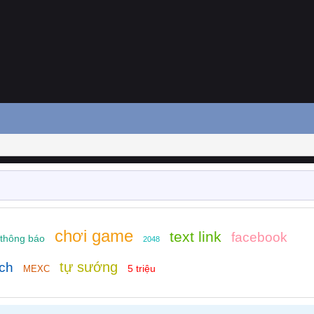
chơi game
text link
facebook
thông báo
2048
tự sướng
ịch
5 triệu
MEXC