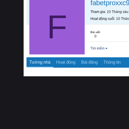
fabetproxxc
F
Tham gia
10 Tháng sáu
Hoạt động cuối
10 Thán
Bài viết
0
Tìm kiếm
Tường nhà
Hoạt động
Bài đăng
Thông tin