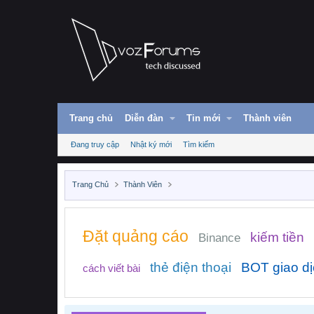
Trang chủ
Diễn đàn
Tin mới
Thành viên
Đang truy cập
Nhật ký mới
Tìm kiếm
Trang Chủ
Thành Viên
Đặt quảng cáo
kiếm tiền
Binance
thẻ điện thoại
BOT giao d
cách viết bài