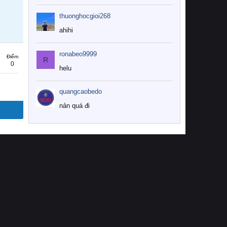
thuonghocgioi268
ahihi
ronabeo9999
Điểm
R
0
helu
quangcaobedo
nản quá đi