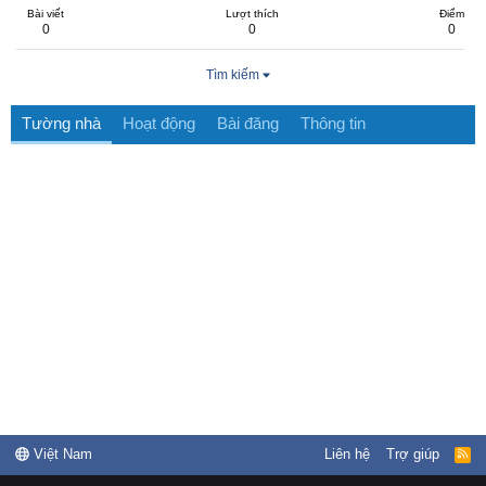
Bài viết
Lượt thích
Điểm
0
0
0
Tìm kiếm
Tường nhà
Hoạt động
Bài đăng
Thông tin
Việt Nam
Liên hệ
Trợ giúp
R
S
S