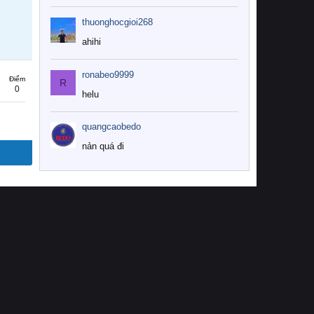
thuonghocgioi268
ahihi
ronabeo9999
Điểm
R
0
helu
quangcaobedo
nản quá đi