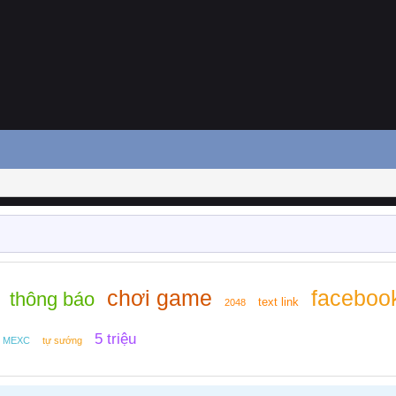
chơi game
faceboo
thông báo
text link
2048
5 triệu
MEXC
tự sướng