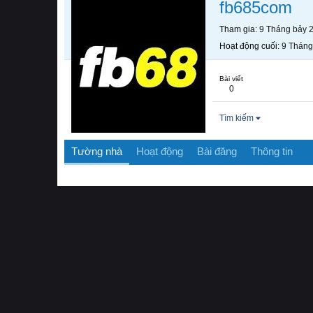
fb685com
Tham gia
9 Tháng bảy 
Hoạt động cuối
9 Tháng
Bài viết
0
Tìm kiếm
Tường nhà
Hoạt động
Bài đăng
Thông tin