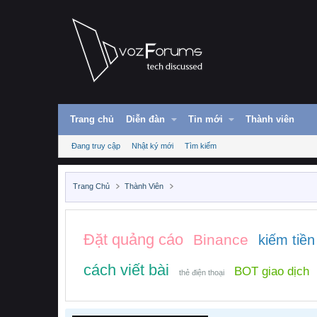
Trang chủ
Diễn đàn
Tin mới
Thành viên
Đang truy cập
Nhật ký mới
Tìm kiếm
Trang Chủ
Thành Viên
Đặt quảng cáo
Binance
kiếm tiền
cách viết bài
BOT giao dịch
thẻ điện thoại