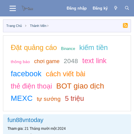
Đăng nhập
Đăng ký
Trang Chủ
Thành Viên
Đặt quảng cáo
kiếm tiền
Binance
text link
2048
chơi game
thông báo
facebook
cách viết bài
BOT giao dịch
thẻ điện thoại
MEXC
5 triệu
tự sướng
fun88vntoday
Tham gia
21 Tháng mười một 2024