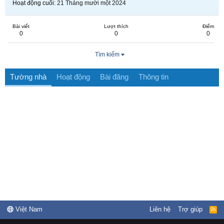
Hoạt động cuối
21 Tháng mười một 2024
Bài viết
Lượt thích
Điểm
0
0
0
Tìm kiếm
Tường nhà
Hoạt động
Bài đăng
Thông tin
Việt Nam
Liên hệ
Trợ giúp
R
S
S