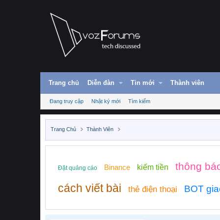
Trang chủ
Diễn đàn
Tin mới
Thành viên
Đang truy cập
Nhật ký mới
Tìm kiếm
Trang Chủ
Thành Viên
thông bá
Binance
kiếm tiền
Đặt quảng cáo
cách viết bài
BOT gia
thẻ điện thoại