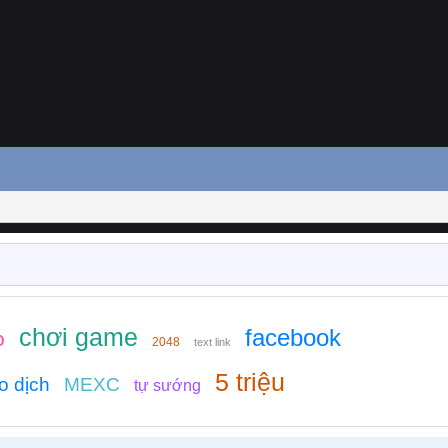
chơi game
facebook
o
2048
text link
5 triệu
o dịch
MEXC
tự sướng