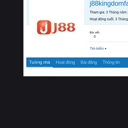
j88kingdomfa
Tham gia
3 Tháng năm
Hoạt động cuối
3 Thán
Bài viết
0
Tìm kiếm
Tường nhà
Hoạt động
Bài đăng
Thông tin