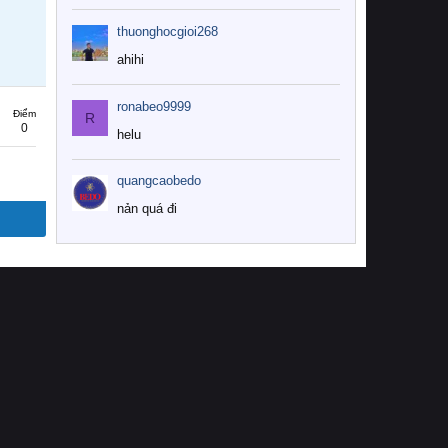
thuonghocgioi268
ahihi
ronabeo9999
Điểm
R
0
helu
quangcaobedo
nản quá đi