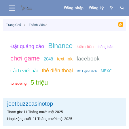
Đăng nhập
Đăng ký
Trang Chủ
Thành Viên
Binance
Đặt quảng cáo
kiếm tiền
thông báo
chơi game
facebook
2048
text link
thẻ điện thoại
cách viết bài
MEXC
BOT giao dịch
5 triệu
tự sướng
jeetbuzzcasinotop
Tham gia
11 Tháng mười một 2025
Hoạt động cuối
11 Tháng mười một 2025