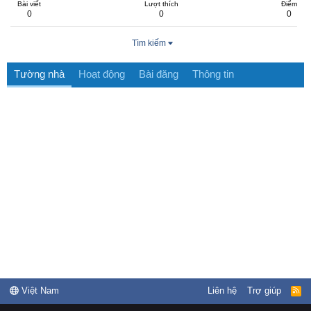
Bài viết
Lượt thích
Điểm
0
0
0
Tìm kiếm
Tường nhà
Hoạt động
Bài đăng
Thông tin
Việt Nam
Liên hệ
Trợ giúp
R
S
S