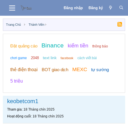
Đăng nhập
Đăng ký
Trang Chủ
Thành Viên
Binance
kiếm tiền
Đặt quảng cáo
thông báo
text link
2048
chơi game
cách viết bài
facebook
MEXC
thẻ điện thoại
BOT giao dịch
tự sướng
5 triệu
keobetcom1
Tham gia
18 Tháng chín 2025
Hoạt động cuối
18 Tháng chín 2025