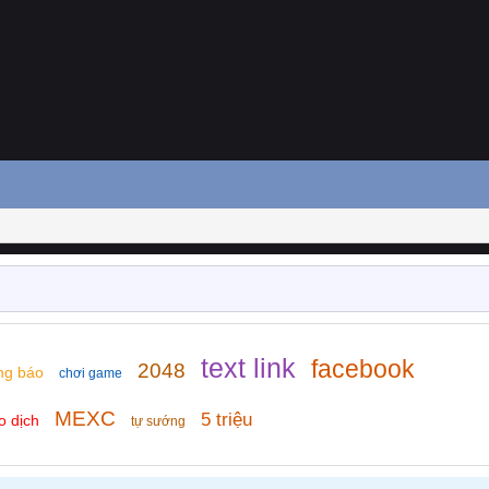
text link
facebook
2048
ng báo
chơi game
MEXC
5 triệu
o dịch
tự sướng