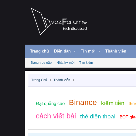
Trang chủ
Diễn đàn
Tin mới
Thành viên
Đang truy cập
Nhật ký mới
Tìm kiếm
Trang Chủ
Thành Viên
Binance
kiếm tiền
Đặt quảng cáo
thô
cách viết bài
thẻ điện thoại
BOT gia