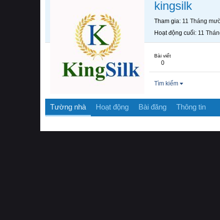
kingsilk
Tham gia
11 Tháng mườ
Hoạt động cuối
11 Thán
Bài viết
0
Tìm kiếm
Tường nhà
Hoạt động
Bài đăng
Thông tin