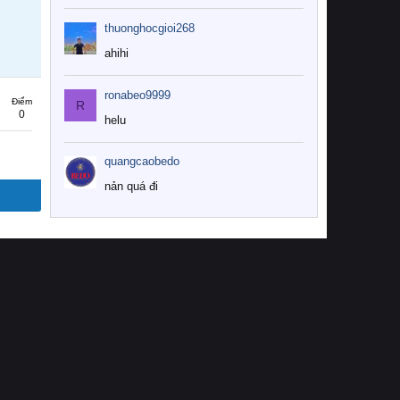
thuonghocgioi268
ahihi
ronabeo9999
Điểm
R
0
helu
quangcaobedo
nản quá đi