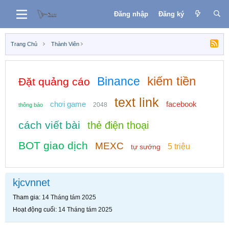
Đăng nhập
Đăng ký
Trang Chủ
Thành Viên
kiếm tiền
Binance
Đặt quảng cáo
text link
chơi game
facebook
2048
thông báo
cách viết bài
thẻ điện thoại
BOT giao dịch
MEXC
5 triệu
tự sướng
kjcvnnet
Tham gia
14 Tháng tám 2025
Hoạt động cuối
14 Tháng tám 2025