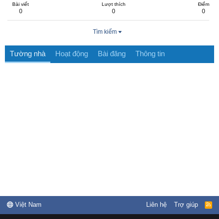
Bài viết
Lượt thích
Điểm
0
0
0
Tìm kiếm
Tường nhà
Hoạt động
Bài đăng
Thông tin
Việt Nam
Liên hệ
Trợ giúp
R
S
S