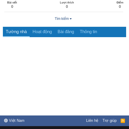
Bài viết
Lượt thích
Điểm
0
0
0
Tìm kiếm
Tường nhà
Hoạt động
Bài đăng
Thông tin
Việt Nam
Liên hệ
Trợ giúp
R
S
S