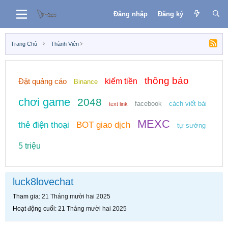
Đăng nhập
Đăng ký
Trang Chủ
Thành Viên
thông báo
Đặt quảng cáo
kiếm tiền
Binance
chơi game
2048
facebook
cách viết bài
text link
MEXC
thẻ điện thoại
BOT giao dịch
tự sướng
5 triệu
luck8lovechat
Tham gia
21 Tháng mười hai 2025
Hoạt động cuối
21 Tháng mười hai 2025