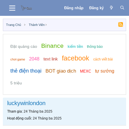
Đăng nhập
Đăng ký
Trang Chủ
Thành Viên
Binance
Đặt quảng cáo
kiếm tiền
thông báo
facebook
2048
text link
cách viết bài
chơi game
thẻ điện thoại
BOT giao dịch
tự sướng
MEXC
5 triệu
luckywinlondon
Tham gia
24 Tháng ba 2025
Hoạt động cuối
24 Tháng ba 2025