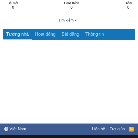
Bài viết
Lượt thích
Điểm
0
0
0
Tìm kiếm
Tường nhà
Hoạt động
Bài đăng
Thông tin
Việt Nam
Liên hệ
Trợ giúp
R
S
S