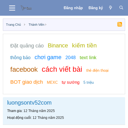
Đăng nhập
Đăng ký
Trang Chủ
Thành Viên
kiếm tiền
Binance
Đặt quảng cáo
chơi game
text link
thông báo
2048
cách viết bài
facebook
thẻ điện thoại
BOT giao dịch
tự sướng
MEXC
5 triệu
luongsontv52com
Tham gia
12 Tháng năm 2025
Hoạt động cuối
12 Tháng năm 2025