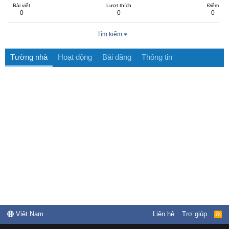
Bài viết
Lượt thích
Điểm
0
0
0
Tìm kiếm
Tường nhà
Hoạt động
Bài đăng
Thông tin
Việt Nam
Liên hệ
Trợ giúp
R
S
S