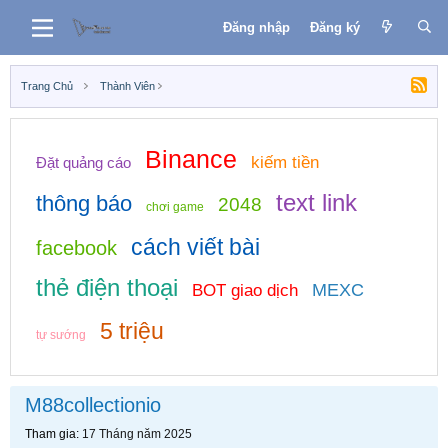
Đăng nhập
Đăng ký
Trang Chủ
Thành Viên
Binance
kiếm tiền
Đặt quảng cáo
text link
thông báo
2048
chơi game
cách viết bài
facebook
thẻ điện thoại
MEXC
BOT giao dịch
5 triệu
tự sướng
M88collectionio
Tham gia
17 Tháng năm 2025