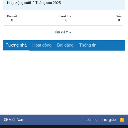
Hoạt động cuối
9 Tháng sáu 2025
Bài viết
Lượt thích
Điểm
0
0
0
Tìm kiếm
Tường nhà
Hoạt động
Bài đăng
Thông tin
Việt Nam
Liên hệ
Trợ giúp
R
S
S