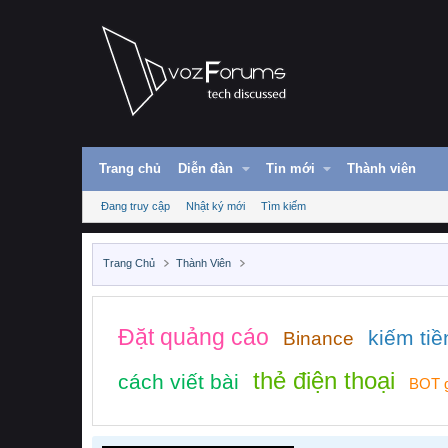
Trang chủ
Diễn đàn
Tin mới
Thành viên
Đang truy cập
Nhật ký mới
Tìm kiếm
Trang Chủ
Thành Viên
Đặt quảng cáo
kiếm tiề
Binance
thẻ điện thoại
cách viết bài
BOT g