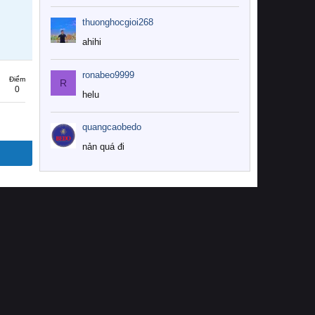
thuonghocgioi268
ahihi
ronabeo9999
Điểm
R
0
helu
quangcaobedo
nản quá đi