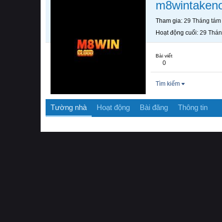
m8wintaken
Tham gia
29 Tháng tám
Hoạt động cuối
29 Thán
Bài viết
0
Tìm kiếm
Tường nhà
Hoạt động
Bài đăng
Thông tin