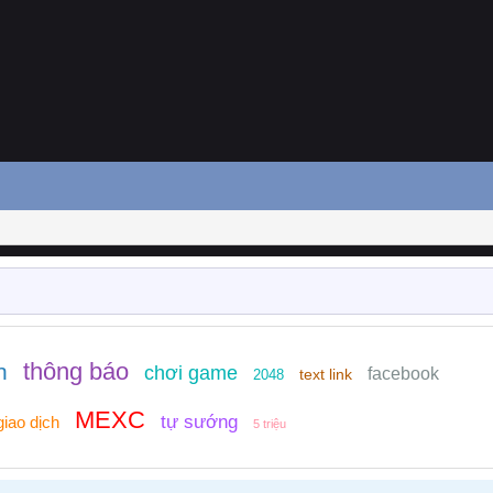
thông báo
n
chơi game
facebook
text link
2048
MEXC
tự sướng
iao dịch
5 triệu