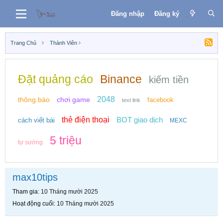
Đăng nhập
Đăng ký
Trang Chủ
Thành Viên
Đặt quảng cáo
Binance
kiếm tiền
2048
thông báo
chơi game
facebook
text link
thẻ điện thoại
BOT giao dịch
cách viết bài
MEXC
5 triệu
tự sướng
max10tips
Tham gia
10 Tháng mười 2025
Hoạt động cuối
10 Tháng mười 2025