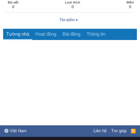
Bài viết
Lượt thích
Điểm
0
0
0
Tìm kiếm
Tường nhà
Hoạt động
Bài đăng
Thông tin
Việt Nam
Liên hệ
Trợ giúp
R
S
S