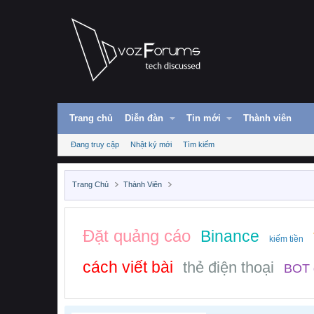
Trang chủ
Diễn đàn
Tin mới
Thành viên
Đang truy cập
Nhật ký mới
Tìm kiếm
Trang Chủ
Thành Viên
Đặt quảng cáo
Binance
kiếm tiền
cách viết bài
thẻ điện thoại
BOT 