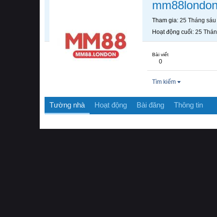
mm88londo
Tham gia
25 Tháng sáu
Hoạt động cuối
25 Thán
Bài viết
0
Tìm kiếm
Tường nhà
Hoạt động
Bài đăng
Thông tin