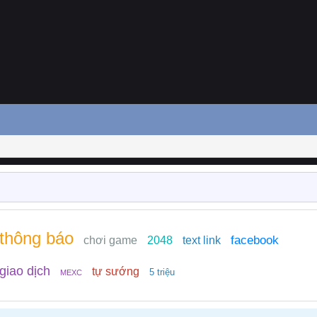
thông báo
facebook
chơi game
2048
text link
giao dịch
tự sướng
5 triệu
MEXC