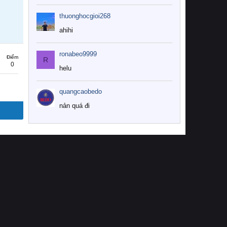
thuonghocgioi268
ahihi
ronabeo9999
Điểm
R
0
helu
quangcaobedo
nản quá đi