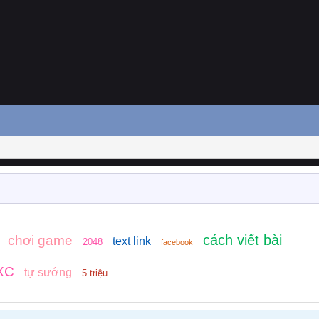
cách viết bài
chơi game
text link
2048
facebook
XC
tự sướng
5 triệu