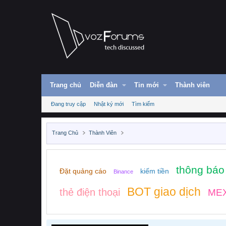
Trang chủ
Diễn đàn
Tin mới
Thành viên
Đang truy cập
Nhật ký mới
Tìm kiếm
Trang Chủ
Thành Viên
thông báo
Đặt quảng cáo
kiếm tiền
Binance
BOT giao dịch
thẻ điện thoại
ME