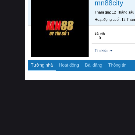
mn88city
Tham gia
12 Tháng sáu
Hoạt động cuối
12 Thán
Bài viết
0
Tìm kiếm
Tường nhà
Hoạt động
Bài đăng
Thông tin