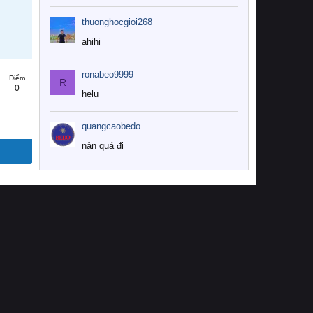
thuonghocgioi268
ahihi
ronabeo9999
Điểm
R
0
helu
quangcaobedo
nản quá đi