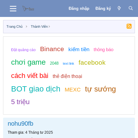
Đăng nhập
Đăng ký
Trang Chủ
Thành Viên
Binance
kiếm tiền
thông báo
Đặt quảng cáo
chơi game
facebook
2048
text link
cách viết bài
thẻ điện thoại
BOT giao dịch
tự sướng
MEXC
5 triệu
nohu90fb
Tham gia
4 Tháng tư 2025