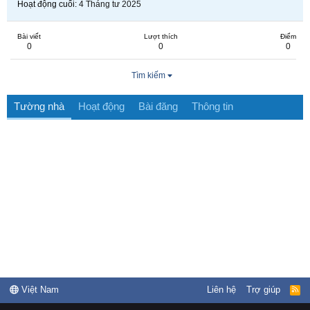
Hoạt động cuối
4 Tháng tư 2025
Bài viết
Lượt thích
Điểm
0
0
0
Tìm kiếm
Tường nhà
Hoạt động
Bài đăng
Thông tin
Việt Nam
Liên hệ
Trợ giúp
R
S
S