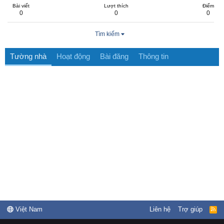
Bài viết
Lượt thích
Điểm
0
0
0
Tìm kiếm
Tường nhà
Hoạt động
Bài đăng
Thông tin
Việt Nam
Liên hệ
Trợ giúp
R
S
S