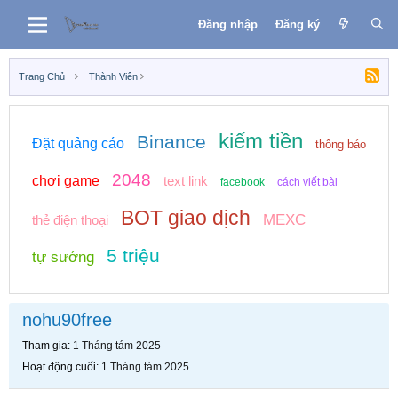
Đăng nhập
Đăng ký
Trang Chủ
Thành Viên
kiếm tiền
Binance
Đặt quảng cáo
thông báo
2048
chơi game
text link
facebook
cách viết bài
BOT giao dịch
MEXC
thẻ điện thoại
5 triệu
tự sướng
nohu90free
Tham gia
1 Tháng tám 2025
Hoạt động cuối
1 Tháng tám 2025