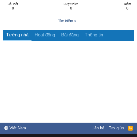
Bài viết
Lượt thích
Điểm
0
0
0
Tìm kiếm
Tường nhà
Hoạt động
Bài đăng
Thông tin
Việt Nam
Liên hệ
Trợ giúp
R
S
S