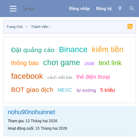
Đăng nhập
Đăng ký
Trang Chủ
Thành Viên
Binance
kiếm tiền
Đặt quảng cáo
chơi game
text link
thông báo
2048
facebook
thẻ điện thoại
cách viết bài
BOT giao dịch
5 triệu
MEXC
tự sướng
nohu90nohuinnet
Tham gia
13 Tháng hai 2026
Hoạt động cuối
15 Tháng hai 2026