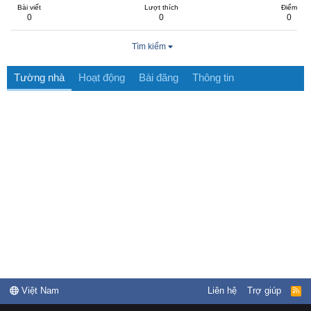
Bài viết
Lượt thích
Điểm
0
0
0
Tìm kiếm
Tường nhà
Hoạt động
Bài đăng
Thông tin
Việt Nam
Liên hệ
Trợ giúp
R
S
S