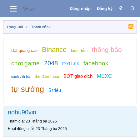
Đăng nhập
Đăng ký
Trang Chủ
Thành Viên
Binance
thông báo
Đặt quảng cáo
kiếm tiền
2048
chơi game
facebook
text link
MEXC
BOT giao dịch
thẻ điện thoại
cách viết bài
tự sướng
5 triệu
nohu90vin
Tham gia
23 Tháng ba 2025
Hoạt động cuối
23 Tháng ba 2025