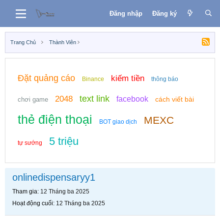
Đăng nhập
Đăng ký
Trang Chủ
Thành Viên
Đặt quảng cáo
kiếm tiền
Binance
thông báo
text link
2048
facebook
cách viết bài
chơi game
thẻ điện thoại
MEXC
BOT giao dịch
5 triệu
tự sướng
onlinedispensaryy1
Tham gia
12 Tháng ba 2025
Hoạt động cuối
12 Tháng ba 2025