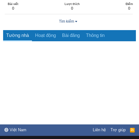
Bài viết
Lượt thích
Điểm
0
0
0
Tìm kiếm
Tường nhà
Hoạt động
Bài đăng
Thông tin
Việt Nam
Liên hệ
Trợ giúp
R
S
S